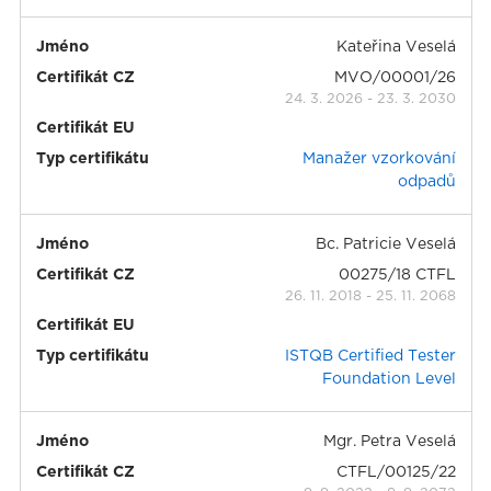
Jméno
Kateřina Veselá
Certifikát CZ
MVO/00001/26
24. 3. 2026
-
23. 3. 2030
Certifikát EU
Typ certifikátu
Manažer vzorkování
odpadů
Jméno
Bc. Patricie Veselá
Certifikát CZ
00275/18 CTFL
26. 11. 2018
-
25. 11. 2068
Certifikát EU
Typ certifikátu
ISTQB Certified Tester
Foundation Level
Jméno
Mgr. Petra Veselá
Certifikát CZ
CTFL/00125/22