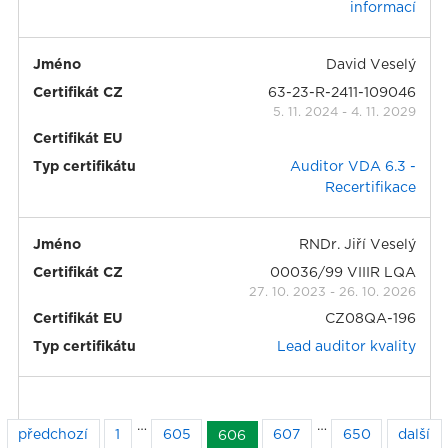
informací
Jméno
David Veselý
Certifikát CZ
63-23-R-2411-109046
5. 11. 2024
-
4. 11. 2029
Certifikát EU
Typ certifikátu
Auditor VDA 6.3 -
Recertifikace
Jméno
RNDr. Jiří Veselý
Certifikát CZ
00036/99 VIIIR LQA
27. 10. 2023
-
26. 10. 2026
Certifikát EU
CZ08QA-196
Typ certifikátu
Lead auditor kvality
…
…
předchozí
1
605
607
650
další
606