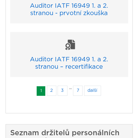
Auditor IATF 16949 1. a 2.
stranou - prvotní zkouška
Auditor IATF 16949 1. a 2.
stranou – recertifikace
...
2
3
7
další
1
Seznam držitelů personálních