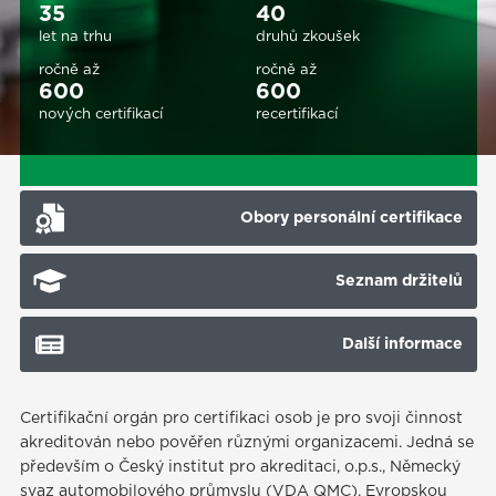
35
40
let na trhu
druhů zkoušek
ročně až
ročně až
600
600
nových certifikací
recertifikací
Obory personální certifikace
Seznam držitelů
Další informace
Certifikační orgán pro certifikaci osob je pro svoji činnost
akreditován nebo pověřen různými organizacemi. Jedná se
především o Český institut pro akreditaci, o.p.s., Německý
svaz automobilového průmyslu (VDA QMC), Evropskou