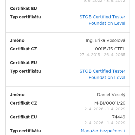
9. 9. 2022
-
8. 9. 2072
Certifikát EU
Typ certifikátu
ISTQB Certified Tester
Foundation Level
Jméno
Ing. Erika Veselová
Certifikát CZ
00115/15 CTFL
27. 4. 2015
-
26. 4. 2065
Certifikát EU
Typ certifikátu
ISTQB Certified Tester
Foundation Level
Jméno
Daniel Veselý
Certifikát CZ
M-BI/00011/26
2. 4. 2026
-
1. 4. 2029
Certifikát EU
74449
2. 4. 2026
-
1. 4. 2029
Typ certifikátu
Manažer bezpečnosti