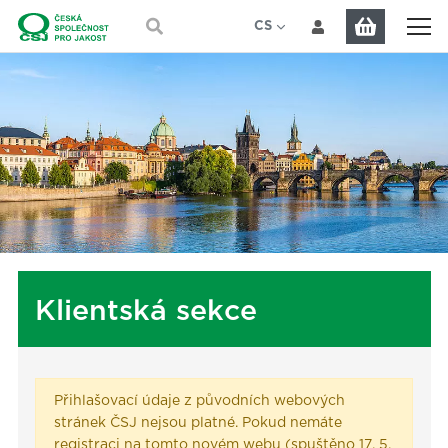
Přeskočit na hlavní obsah
CS
EN
Klientská sekce
Přihlašovací údaje z původních webových
stránek ČSJ nejsou platné. Pokud nemáte
registraci na tomto novém webu (spuštěno 17. 5.