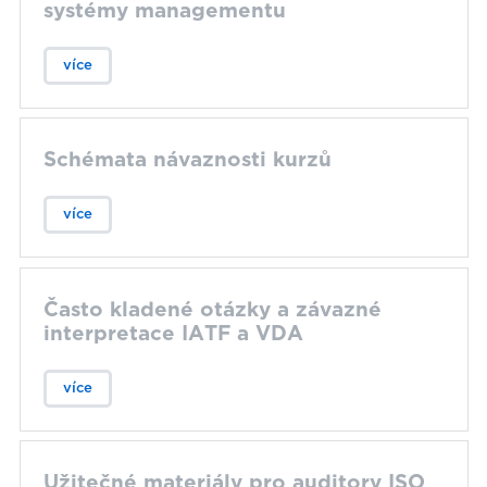
systémy managementu
více
Schémata návaznosti kurzů
více
Často kladené otázky a závazné
interpretace IATF a VDA
více
Užitečné materiály pro auditory ISO