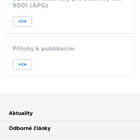
9001 (APG)
více
Přílohy k publikacím
více
Aktuality
Odborné články