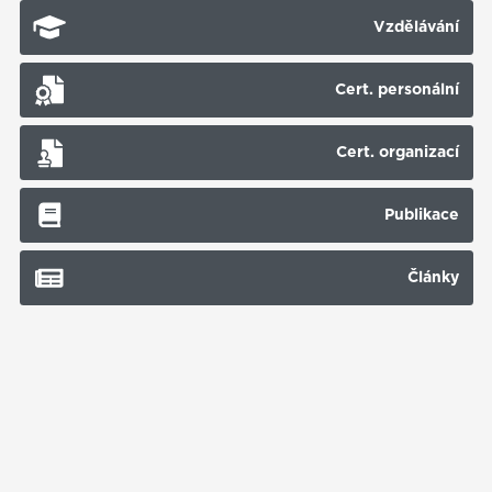
Vzdělávání
Cert. personální
Cert. organizací
Publikace
Články