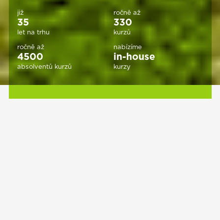
již
ročně až
35
330
let na trhu
kurzů
ročně až
nabízíme
4500
in-house
absolventů kurzů
kurzy