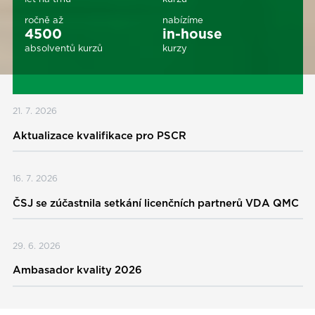
ročně až
nabízíme
4500
in-house
absolventů kurzů
kurzy
21. 7. 2026
Aktualizace kvalifikace pro PSCR
16. 7. 2026
ČSJ se zúčastnila setkání licenčních partnerů VDA QMC
29. 6. 2026
Ambasador kvality 2026