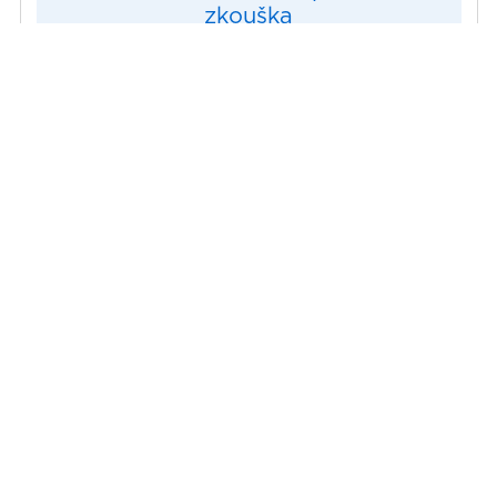
zkouška
Auditor VDA 6.8 - prvotní
zkouška
ISTQB Certified Tester
Foundation Level . verze 4.0
Nabídka personální certifikace