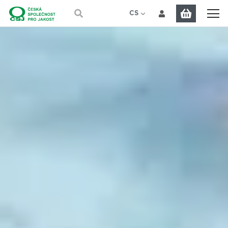
Přeskočit na hlavní obsah
CS
EN