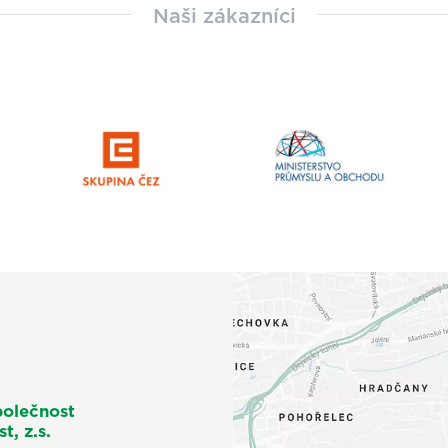
Naši zákazníci
polečnost
t, z.s.