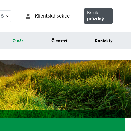
Košík
Klientská sekce
CS
prázdný
EN
O nás
Členství
Kontakty