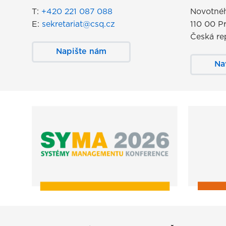
T:
+420 221 087 088
Novotnéh
E:
sekretariat@csq.cz
110 00 P
Česká re
Napište nám
Na