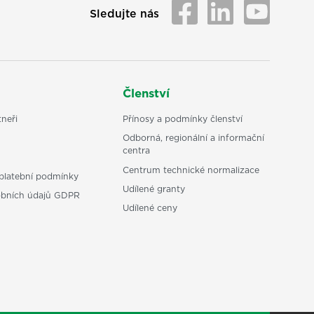
Sledujte nás
Členství
neři
Přínosy a podmínky členství
Odborná, regionální a informační
centra
Centrum technické normalizace
platební podmínky
Udílené granty
obních údajů GDPR
Udílené ceny