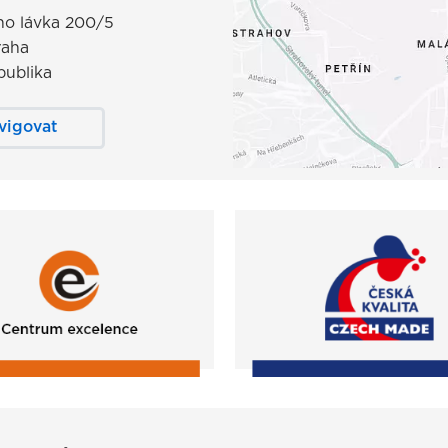
o lávka 200/5
raha
publika
vigovat