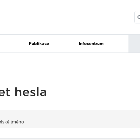
Publikace
Infocentrum
et hesla
elské jméno