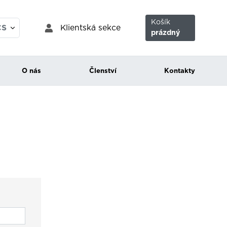
Košík
Klientská sekce
CS
prázdný
EN
O nás
Členství
Kontakty