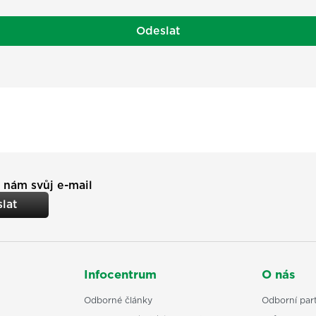
Odeslat
 nám svůj e-mail
lat
Infocentrum
O nás
Odborné články
Odborní part