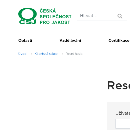
Přeskočit na hlavní obsah
Oblasti
Vzdělávání
Certifikace
Jsi tady:
Úvod
Klientská sekce
Reset hesla
Res
Uživat