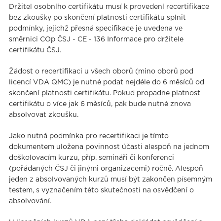
Držitel osobního certifikátu musí k provedení recertifikace
bez zkoušky po skončení platnosti certifikátu splnit
podmínky, jejichž přesná specifikace je uvedena ve
směrnici COp ČSJ - CE - 136 Informace pro držitele
certifikátu ČSJ.
Žádost o recertifikaci u všech oborů (mino oborů pod
licencí VDA QMC) je nutné podat nejdéle do 6 měsíců od
skončení platnosti certifikátu. Pokud propadne platnost
certifikátu o více jak 6 měsíců, pak bude nutné znova
absolvovat zkoušku.
Jako nutná podmínka pro recertifikaci je tímto
dokumentem uložena povinnost účasti alespoň na jednom
doškolovacím kurzu, příp. semináři či konferenci
(pořádaných ČSJ či jinými organizacemi) ročně. Alespoň
jeden z absolvovaných kurzů musí být zakončen písemným
testem, s vyznačením této skutečnosti na osvědčení o
absolvování.