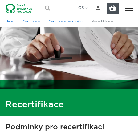
Přeskočit na hlavní obsah
CS
EN
Jsi tady:
Úvod
Certifikace
Certifikace personální
Recertifikace
Recertifikace
Podmínky pro recertifikaci