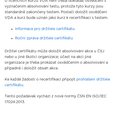
U licenčních kurzů VDA není třeba dokládat osvědčení s
vyznačením absolvování testu, protože tyto kurzy jsou
standardně zakončeny testem. Postačí doložit osvědčení
VDA a kurz bude uznán jako kurz k recertifikaci s testem.
Informace pro držitele certifikátu
Roční zpráva držitele certifikátu
Držitel certifikátu může doložit absolvování akce u ČSJ
nebo u jiné školicí organizace; účast na akci jiné
organizace je třeba prokázat osvědčením o absolvování a
případně i doložit obsah akce.
Ke každé žádosti o recertifikaci připojit
prohlášení držitele
certifikátu
.
Tento požadavek vychází z nové normy ČSN EN ISO/IEC
17024:2013.