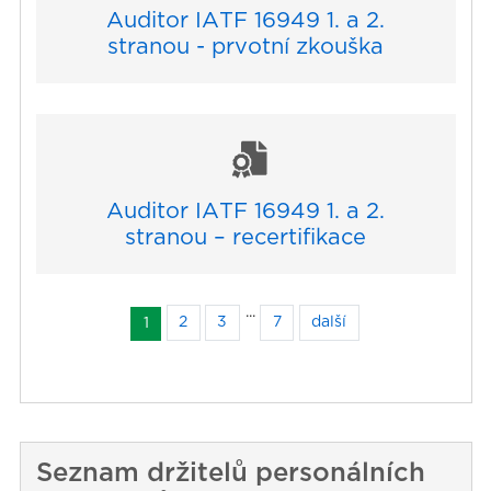
Auditor IATF 16949 1. a 2.
stranou - prvotní zkouška
Auditor IATF 16949 1. a 2.
stranou – recertifikace
...
2
3
7
další
1
Seznam držitelů personálních