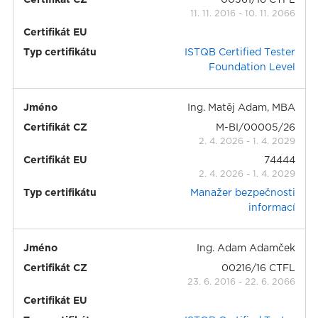
Certifikát CZ
00361/16 CTFL
11. 11. 2016
-
10. 11. 2066
Certifikát EU
Typ certifikátu
ISTQB Certified Tester
Foundation Level
Jméno
Ing. Matěj Adam, MBA
Certifikát CZ
M-BI/00005/26
2. 4. 2026
-
1. 4. 2029
Certifikát EU
74444
2. 4. 2026
-
1. 4. 2029
Typ certifikátu
Manažer bezpečnosti
informací
Jméno
Ing. Adam Adamček
Certifikát CZ
00216/16 CTFL
23. 6. 2016
-
22. 6. 2066
Certifikát EU