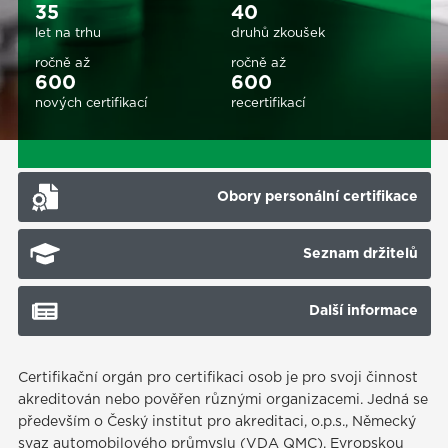
35
40
let na trhu
druhů zkoušek
ročně až
ročně až
600
600
nových certifikací
recertifikací
Obory personální certifikace
Seznam držitelů
Další informace
Certifikační orgán pro certifikaci osob je pro svoji činnost
akreditován nebo pověřen různými organizacemi. Jedná se
především o Český institut pro akreditaci, o.p.s., Německý
svaz automobilového průmyslu (VDA QMC), Evropskou