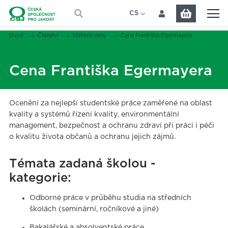
Přeskočit na hlavní obsah
CS
EN
Jsi tady:
Úvod
Členství
Udílené ceny
Cena Františka Egermayera
Cena Františka Egermayera
Ocenění za nejlepší studentské práce zaměřené na oblast
kvality a systémů řízení kvality, environmentální
management, bezpečnost a ochranu zdraví při práci i péči
o kvalitu života občanů a ochranu jejich zájmů.
Témata zadaná školou -
kategorie:
Odborné práce v průběhu studia na středních
školách (seminární, ročníkové a jiné)
Bakalářské a absolventské práce