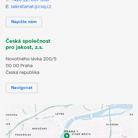
T:
+420 221 087 088
E:
sekretariat@csq.cz
Napište nám
Česká společnost
pro jakost, z.s.
Novotného lávka 200/5
110 00 Praha
Česká republika
Navigovat