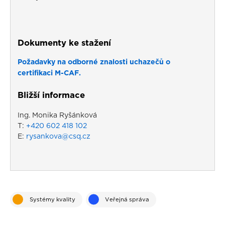
Dokumenty ke stažení
Požadavky na odborné znalosti uchazečů o
certifikaci M-CAF.
Bližší informace
Ing. Monika Ryšánková
T:
+420 602 418 102
E:
rysankova@csq.cz
Systémy kvality
Veřejná správa