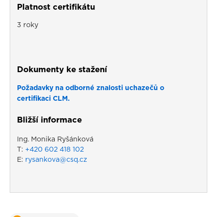
Platnost certifikátu
3 roky
Dokumenty ke stažení
Požadavky na odborné znalosti uchazečů o
certifikaci CLM.
Bližší informace
Ing. Monika Ryšánková
T:
+420 602 418 102
E:
rysankova@csq.cz