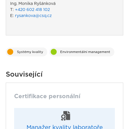
Ing. Monika Ryšánková
T:
+420 602 418 102
E:
rysankova@csq.cz
Systémy kvality
Environmentální management
Související
Certifikace personální
Manažer kvality laboratoře