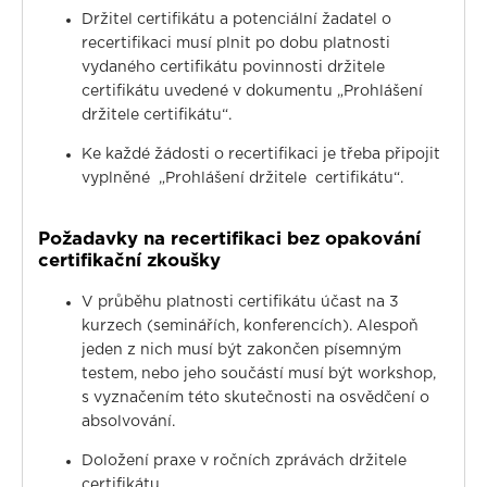
Držitel certifikátu a potenciální žadatel o
recertifikaci musí plnit po dobu platnosti
vydaného certifikátu povinnosti držitele
certifikátu uvedené v dokumentu „Prohlášení
držitele certifikátu“.
Ke každé žádosti o recertifikaci je třeba připojit
vyplněné „Prohlášení držitele certifikátu“.
Požadavky na recertifikaci bez opakování
certifikační zkoušky
V průběhu platnosti certifikátu účast na 3
kurzech (seminářích, konferencích). Alespoň
jeden z nich musí být zakončen písemným
testem, nebo jeho součástí musí být workshop,
s vyznačením této skutečnosti na osvědčení o
absolvování.
Doložení praxe v ročních zprávách držitele
certifikátu.