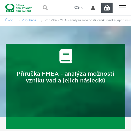
Přeskočit na hlavní obsah
CS
EN
Jsi tady:
Úvod
Publikace
Příručka FMEA - analýza možností vzniku vad a jejich nás
Příručka FMEA - analýza možností
vzniku vad a jejich následků