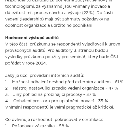
respondentů označila za potřebné zabývat se novými
technologiemi, za významné jsou vnímány inovace a
důležitost mít proces návrhu a vývoje (22 %). Do části
vedení (leadership) mají být zahrnuty požadavky na
odolnost organizace a udržitelné podnikání.
Hodnocení výstupů auditů
V této části průzkumu se respondenti vyjadřovali k úrovni
prováděných auditů. Pro auditory 3. stranou budou
výsledky průzkumu použity pro seminář, který bude ČSJ
pořádat v roce 2024.
Jaký je účel provádění interních auditů:
1. Možnost odhalení neshod před externím auditem – 61 %
2. Nástroj nastavující zrcadlo vedení organizace – 47 %
3. Jiný pohled na probíhající procesy – 37 %
4. Odhalení prostoru pro uplatnění inovací – 35 %
Vnímání respondentů je velmi pragmatické až kritické.
Co ovlivňuje rozhodnutí pokračovat v certifikaci:
1. Požadavek zákazníka – 58 %