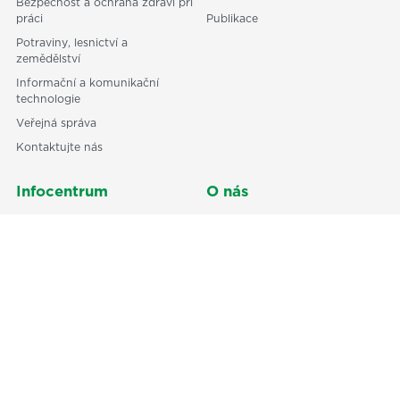
Bezpečnost a ochrana zdraví při
práci
Publikace
Potraviny, lesnictví a
zemědělství
Informační a komunikační
technologie
Veřejná správa
Kontaktujte nás
Infocentrum
O nás
Odborné články
Odborní partneři
Centrum technické normalizace
Reference
Podpora sociálních služeb
Kronika ČSJ
Dokumenty ke stažení
Obchodní a platební podmínky
Ochrana osobních údajů GDPR
Členství
Přínosy a podmínky členství