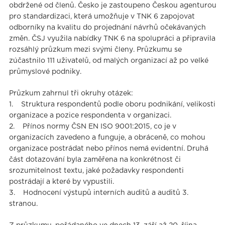
obdržené od členů. Česko je zastoupeno Českou agenturou
pro standardizaci, která umožňuje v TNK 6 zapojovat
odborníky na kvalitu do projednání návrhů očekávaných
změn. ČSJ využila nabídky TNK 6 na spolupráci a připravila
rozsáhlý průzkum mezi svými členy. Průzkumu se
zúčastnilo 111 uživatelů, od malých organizací až po velké
průmyslové podniky.
Průzkum zahrnul tři okruhy otázek:
1. Struktura respondentů podle oboru podnikání, velikosti
organizace a pozice respondenta v organizaci.
2. Přínos normy ČSN EN ISO 9001:2015, co je v
organizacích zavedeno a funguje, a obráceně, co mohou
organizace postrádat nebo přínos nemá evidentní. Druhá
část dotazování byla zaměřena na konkrétnost či
srozumitelnost textu, jaké požadavky respondenti
postrádají a které by vypustili.
3. Hodnocení výstupů interních auditů a auditů 3.
stranou.