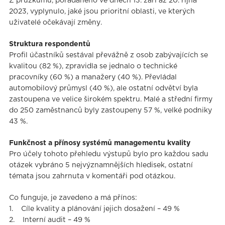
Z průzkumu, pořádaného ve dnech 13. září až 20. října
2023, vyplynulo, jaké jsou prioritní oblasti, ve kterých
uživatelé očekávají změny.
Struktura respondentů
Profil účastníků sestával převážně z osob zabývajících se
kvalitou (82 %), zpravidla se jednalo o technické
pracovníky (60 %) a manažery (40 %). Převládal
automobilový průmysl (40 %), ale ostatní odvětví byla
zastoupena ve velice širokém spektru. Malé a střední firmy
do 250 zaměstnanců byly zastoupeny 57 %, velké podniky
43 %.
Funkčnost a přínosy systémů managementu kvality
Pro účely tohoto přehledu výstupů bylo pro každou sadu
otázek vybráno 5 nejvýznamnějších hledisek, ostatní
témata jsou zahrnuta v komentáři pod otázkou.
Co funguje, je zavedeno a má přínos:
1. Cíle kvality a plánování jejich dosažení – 49 %
2. Interní audit – 49 %