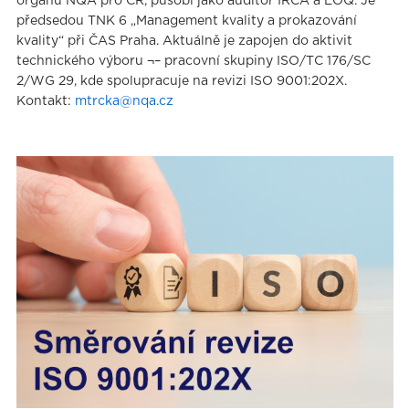
orgánu NQA pro ČR, působí jako auditor IRCA a EOQ. Je
předsedou TNK 6 „Management kvality a prokazování
kvality“ při ČAS Praha. Aktuálně je zapojen do aktivit
technického výboru ¬– pracovní skupiny ISO/TC 176/SC
2/WG 29, kde spolupracuje na revizi ISO 9001:202X.
Kontakt:
mtrcka@nqa.cz