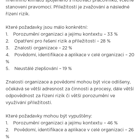
ﬁremního klimatu spojeného s motivací pracovníků, včetně
stanovení pravomocí. Příležitostí je zvažování a následné
řízení rizik.
Které požadavky jsou málo konkrétní:
1. Porozumění organizaci a jejímu kontextu – 33 %
2. Opatření pro řešení rizik a příležitostí – 28 %
3. Znalosti organizace – 22 %
4. Povědomí, identiﬁkace a aplikace v celé organizaci – 20
%
5. Neustálé zlepšování – 19 %
Znalosti organizace a povědomí mohou být vice odlišeny,
očekává se větší adresnost za činnosti a procesy, dále větší
odpovědnost za řízení rizik či větší porozumění ve
využívání příležitostí.
Které požadavky mohou být vypuštěny:
1. Porozumění organizaci a jejímu kontextu – 46 %
2. Povědomí, identiﬁkace a aplikace v celé organizaci – 26
%