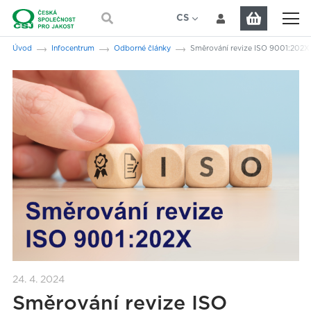
Přeskočit na hlavní obsah
CS
EN
Jsi tady:
Úvod
Infocentrum
Odborné články
Směrování revize ISO 9001:202X
24. 4. 2024
Směrování revize ISO