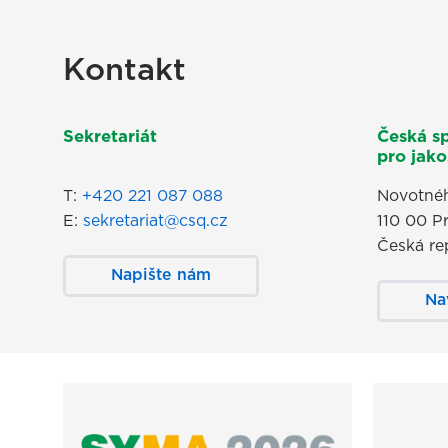
Kontakt
Sekretariát
Česká s
pro jakos
T:
+420 221 087 088
Novotnéh
E:
sekretariat@csq.cz
110 00 P
Česká re
Napište nám
Na