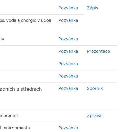
Pozvánka
Zápis
es, voda a energie v údolí
Pozvánka
ly
Pozvánka
Pozvánka
Prezentace
Pozvánka
Pozvánka
Pozvánka
Sborník
adních a středních
aměřením
Zpráva
sti enironmentu
Pozvánka