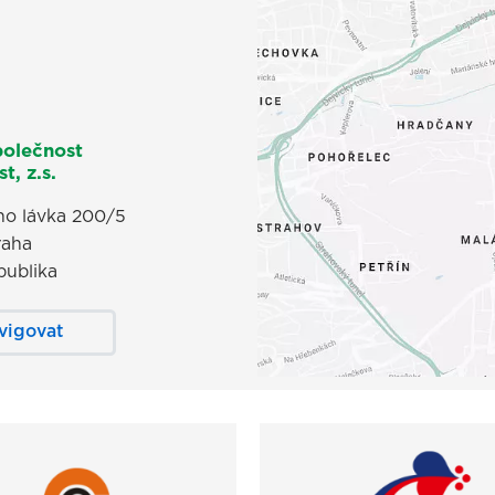
polečnost
t, z.s.
o lávka 200/5
raha
publika
vigovat