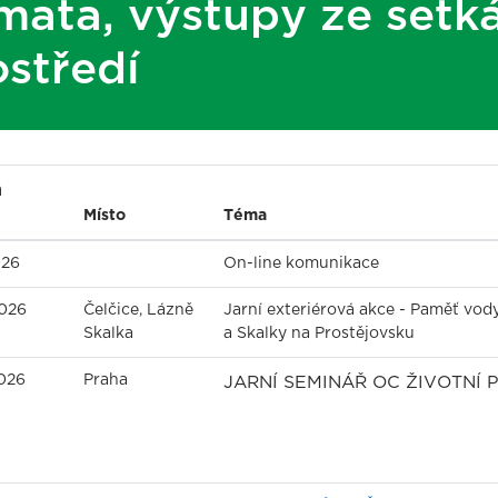
mata, výstupy ze setká
ostředí
m
Místo
Téma
026
On-line komunikace
2026
Čelčice, Lázně
Jarní exteriérová akce - Paměť vody
Skalka
a Skalky na Prostějovsku
2026
Praha
JARNÍ SEMINÁŘ OC ŽIVOTNÍ 