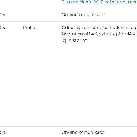
Seznam členů OC Životní prostředí
025
On-line komunikace
025
Praha
Odborný seminář „Rozhodování o p
životní prostředí, vztah k přírodě v
její historie“
025
On-line komunikace