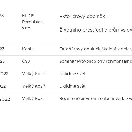
23
ELDIS
Exteriérový doplněk
Pardubice,
s.r.o.
Životního prostředí v průmyslo
023
Kaple
Exteriérový doplněk školení v obla
023
ČSJ
Seminář Prevence environmentálníc
 2022
Velký Kosíř
Ukliďme svět
2022
Velký Kosíř
Ukliďme svět
Velký Kosíř
Rozšířené environmentální vzdělává
 2022