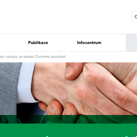
Publikace
Infocentrum
a, výstupy ze setkání Životního prostředí