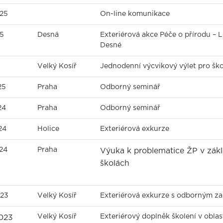
025
On-line komunikace
25
Desná
Exteriérová akce Péče o přírodu – L
Desné
Velký Kosíř
Jednodenní výcvikový výlet pro ško
25
Praha
Odborný seminář
24
Praha
Odborný seminář
24
Holice
Exteriérová exkurze
024
Praha
Výuka k problematice ŽP v zákl
školách
023
Velký Kosíř
Exteriérová exkurze s odborným z
Velký Kosíř
Exteriérový doplněk školení v obla
2023