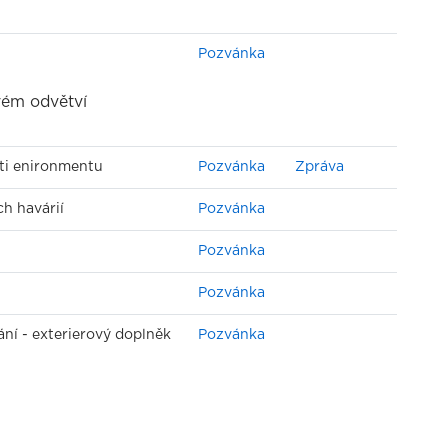
Pozvánka
vém odvětví
sti enironmentu
Pozvánka
Zpráva
h havárií
Pozvánka
Pozvánka
Pozvánka
ní - exterierový doplněk
Pozvánka