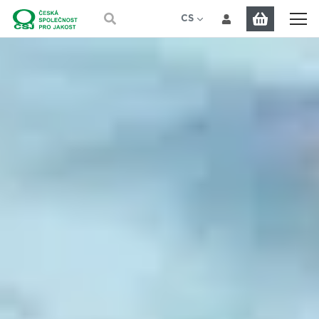
Přeskočit na hlavní obsah
CS
EN