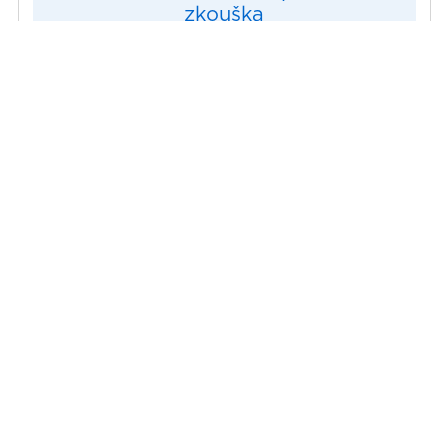
zkouška
Auditor VDA 6.8 - prvotní
zkouška
ISTQB Certified Tester
Foundation Level . verze 4.0
Nabídka personální certifikace