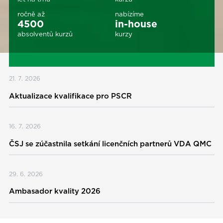
ročně až
nabízíme
4500
in-house
absolventů kurzů
kurzy
21. 7. 2026
Aktualizace kvalifikace pro PSCR
16. 7. 2026
ČSJ se zúčastnila setkání licenčních partnerů VDA QMC
29. 6. 2026
Ambasador kvality 2026