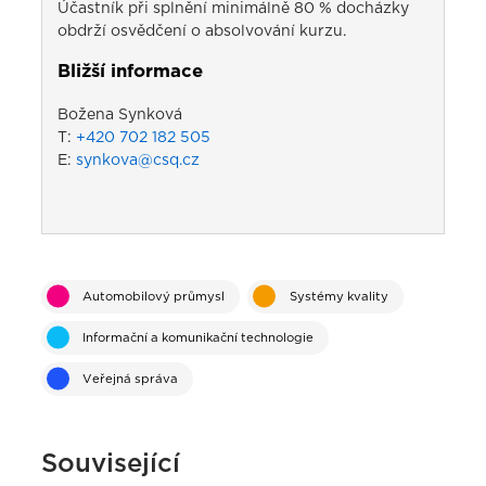
Účastník při splnění minimálně 80 % docházky
obdrží osvědčení o absolvování kurzu.
Bližší informace
Božena Synková
T:
+420 702 182 505
E:
synkova@csq.cz
Automobilový průmysl
Systémy kvality
Informační a komunikační technologie
Veřejná správa
Související