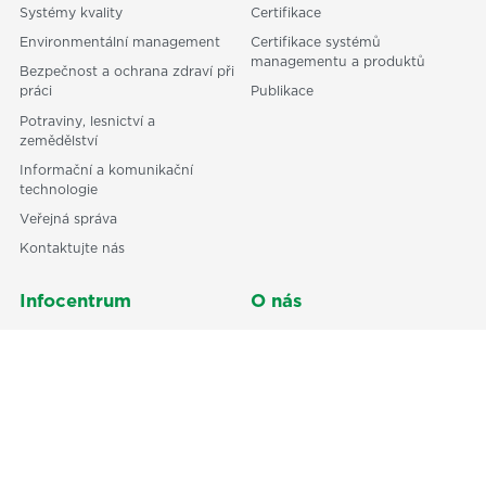
Systémy kvality
Certifikace
Environmentální management
Certifikace systémů
managementu a produktů
Bezpečnost a ochrana zdraví při
práci
Publikace
Potraviny, lesnictví a
zemědělství
Informační a komunikační
technologie
Veřejná správa
Kontaktujte nás
Infocentrum
O nás
Odborné články
Odborní partneři
Centrum technické normalizace
Reference
Podpora sociálních služeb
Kronika ČSJ
Dokumenty ke stažení
Obchodní a platební podmínky
Ochrana osobních údajů GDPR