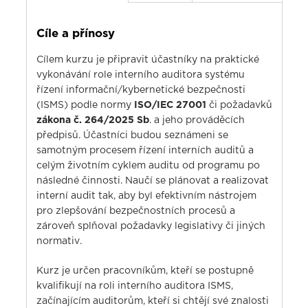
Cíle a přínosy
Cílem kurzu je připravit účastníky na praktické
vykonávání role interního auditora systému
řízení informační/kybernetické bezpečnosti
(ISMS) podle normy
ISO/IEC 27001
či požadavků
zákona č. 264/2025 Sb
. a jeho prováděcích
předpisů. Účastníci budou seznámeni se
samotným procesem řízení interních auditů a
celým životním cyklem auditu od programu po
následné činnosti. Naučí se plánovat a realizovat
interní audit tak, aby byl efektivním nástrojem
pro zlepšování bezpečnostních procesů a
zároveň splňoval požadavky legislativy či jiných
normativ.
Kurz je určen pracovníkům, kteří se postupně
kvalifikují na roli interního auditora ISMS,
začínajícím auditorům, kteří si chtějí své znalosti