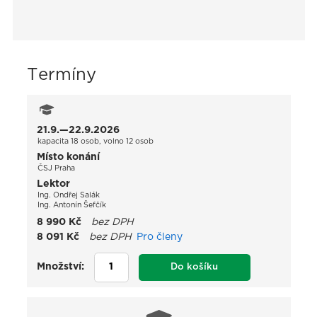
Termíny
21.9.—22.9.2026
kapacita 18 osob, volno 12 osob
Místo konání
ČSJ Praha
Lektor
Ing. Ondřej Salák
Ing. Antonín Šefčík
8 990 Kč
bez DPH
8 091 Kč
bez DPH
Pro členy
Množství:
Do košíku