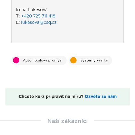
Irena Lukešová
T:
+420 725 711 418
E:
lukesova@csq.cz
Automobilový průmysl
Systémy kvality
Chcete kurz připravit na míru?
Ozvěte se nám
Naši zákazníci