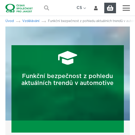
Přeskočit na hlavní obsah
CS
EN
Jsi tady:
Úvod
Vzdělávání
Funkční bezpečnost z pohledu aktuálních trendů v auto
Funkční bezpečnost z pohledu
aktuálních trendů v automotive