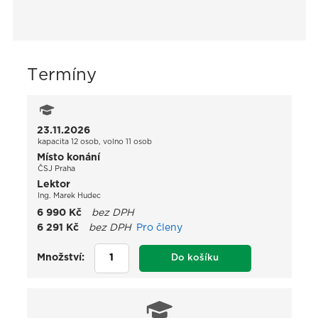
Termíny
23.11.2026
kapacita 12 osob, volno 11 osob
Místo konání
ČSJ Praha
Lektor
Ing. Marek Hudec
6 990 Kč
bez DPH
6 291 Kč
bez DPH
Pro členy
Množství:
Do košíku