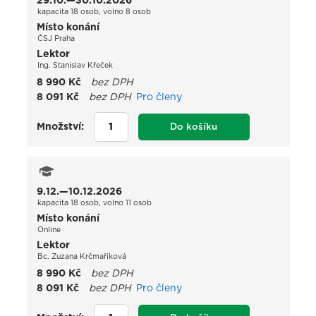
29.10.—30.10.2026
kapacita 18 osob, volno 8 osob
Místo konání
ČSJ Praha
Lektor
Ing. Stanislav Křeček
8 990 Kč
bez DPH
8 091 Kč
bez DPH
Pro členy
Množství:
Do košíku
9.12.—10.12.2026
kapacita 18 osob, volno 11 osob
Místo konání
Online
Lektor
Bc. Zuzana Krčmaříková
8 990 Kč
bez DPH
8 091 Kč
bez DPH
Pro členy