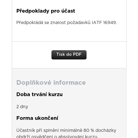
Předpoklady pro účast
Předpokládá se znalost požadavků IATF 16949.
Tisk do PDF
Doplňkové informace
Doba trvání kurzu
2 dny
Forma ukončení
Účastník při splnění minimálně 80 % docházky
obdrží osvědčení o absolvování kurzu.