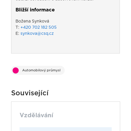
Bližší informace
Božena Synková
T:
+420 702 182 505
E:
synkova@csq.cz
Automobilový průmysl
Související
Vzdělávání