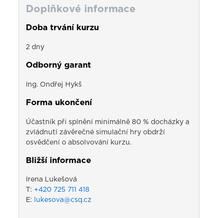
Doplňkové informace
Doba trvání kurzu
2 dny
Odborný garant
Ing. Ondřej Hykš
Forma ukončení
Účastník při splnění minimálně 80 % docházky a
zvládnutí závěrečné simulační hry obdrží
osvědčení o absolvování kurzu.
Bližší informace
Irena Lukešová
T:
+420 725 711 418
E:
lukesova@csq.cz