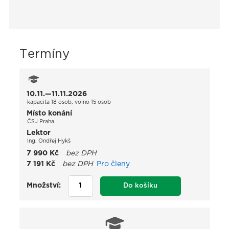
Termíny
10.11.—11.11.2026
kapacita 18 osob, volno 15 osob
Místo konání
ČSJ Praha
Lektor
Ing. Ondřej Hykš
7 990 Kč
bez DPH
7 191 Kč
bez DPH
Pro členy
Množství:
Do košíku