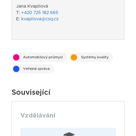
Jana Kvapilová
T:
+420 725 182 665
E:
kvapilova@csq.cz
Automobilový průmysl
Systémy kvality
Veřejná správa
Související
Vzdělávání