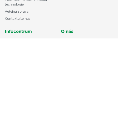
technologie
Veřejná správa
Kontaktujte nás
Infocentrum
O nás
Odborné články
Odborní partneři
Centrum technické normalizace
Reference
Podpora sociálních služeb
Kronika ČSJ
Dokumenty ke stažení
Obchodní a platební podmínky
Ochrana osobních údajů GDPR
Členství
Přínosy a podmínky členství
Odborná, regionální a
informační centra
Centrum technické normalizace