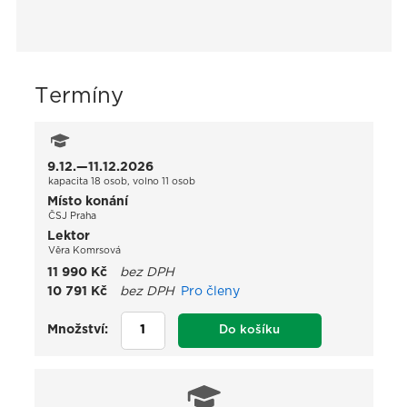
Termíny
9.12.—11.12.2026
kapacita 18 osob, volno 11 osob
Místo konání
ČSJ Praha
Lektor
Věra Komrsová
11 990 Kč
bez DPH
10 791 Kč
bez DPH
Pro členy
Množství:
Do košíku