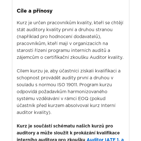
Cíle a přínosy
Kurz je určen pracovníkům kvality, kteří se chtějí
stát auditory kvality první a druhou stranou
(například pro hodnocení dodavatelů),
pracovníkům, kteří mají v organizacích na
starosti řízení programu interních auditů a
zájemcům o certifikační zkoušku Auditor kvality.
Cílem kurzu je, aby účastníci získali kvalifikaci a
schopnost provádět audity první a druhou v
souladu s normou ISO 19011. Program kurzu
odpovídá požadavkům harmonizovaného
systému vzdělávání v rámci EOQ (pokud
účastník před kurzem absolvoval kurz Interní
auditor kvality).
Kurz je součástí schématu našich kurzů pro
auditory a může sloužit k prokázání kvalifikace
interního auditora pro zkoušku
Auditor IATF 1. a