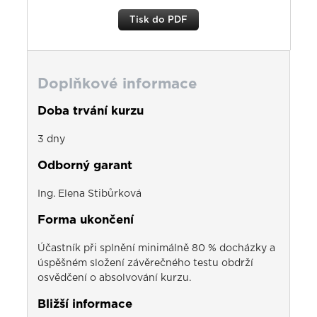
Tisk do PDF
Doplňkové informace
Doba trvání kurzu
3 dny
Odborný garant
Ing. Elena Stibůrková
Forma ukončení
Účastník při splnění minimálně 80 % docházky a
úspěšném složení závěrečného testu obdrží
osvědčení o absolvování kurzu.
Bližší informace