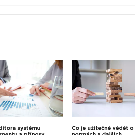
ditora systému
Co je užitečné vědět o
mentu a přínosy
normách a dalších