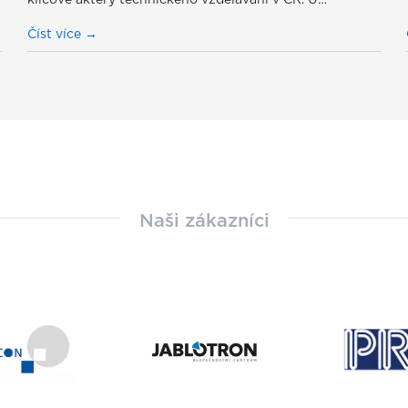
klíčové aktéry technického vzdělávání v ČR. U…
Číst více
Naši zákazníci