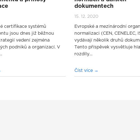
ace
dokumentech
15. 12. 2020
é certifikace systémů
Evropské a mezinárodní organ
tu jsou dnes již běžnou
normalizaci (CEN, CENELEC, I
trategií vedení zejména
vydávají několik druhů dokum
ých podniků a organizací. V
Tento příspěvek vysvětluje hl
…
rozdíly…
Číst více