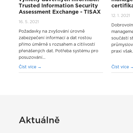
Trusted Information Security
certifik
Assessment Exchange - TISAX
12. 1. 2021
16. 5. 2021
Dobrovoln
Požadavky na zvyšování úrovně
managemen
zabezpečení informací a dat rostou
součástí s
přímo úměrně s rozsahem a citlivostí
průmyslov
přenášených dat. Potřeba systému pro
praxi však
posuzování…
Číst více
Číst více
Aktuálně