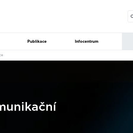
Publikace
Infocentrum
ce
munikační