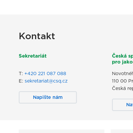
Kontakt
Sekretariát
Česká s
pro jakos
T:
+420 221 087 088
Novotnéh
E:
sekretariat@csq.cz
110 00 P
Česká re
Napište nám
Na