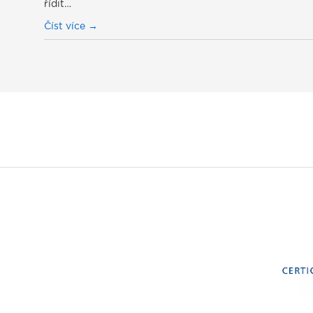
řídit…
Číst více