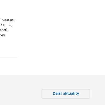
izace pro
SO, IEC)
entů.
avní
Další aktuality