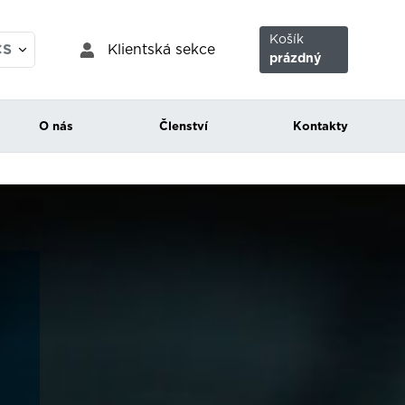
Košík
Klientská sekce
CS
prázdný
EN
O nás
Členství
Kontakty