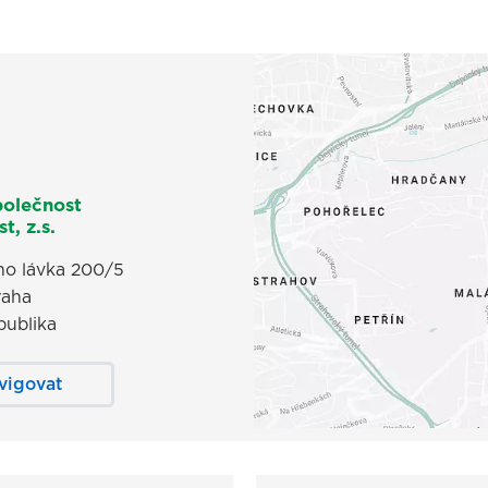
polečnost
t, z.s.
o lávka 200/5
raha
publika
vigovat