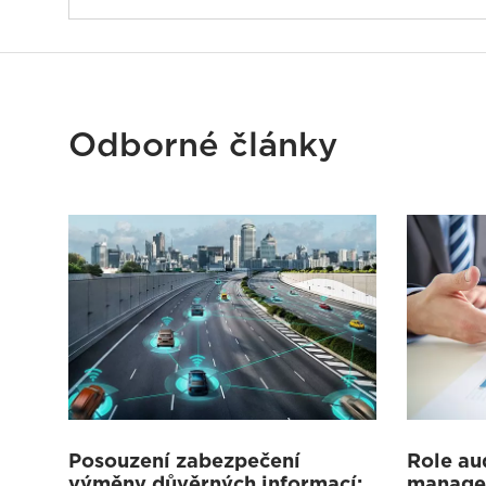
Odborné články
Posouzení zabezpečení
Role au
výměny důvěrných informací:
manage