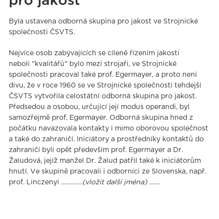
pro jakost
Byla ustavena odborná skupina pro jakost ve Strojnické
společnosti ČSVTS.
Nejvíce osob zabývajících se cíleně řízením jakosti
neboli "kvalitářů" bylo mezi strojaři, ve Strojnické
společnosti pracoval také prof. Egermayer, a proto není
divu, že v roce 1960 se ve Strojnické společnosti tehdejší
ČSVTS vytvořila celostátní odborná skupina pro jakost.
Předsedou a osobou, určující její modus operandi, byl
samozřejmě prof. Egermayer. Odborná skupina hned z
počátku navazovala kontakty i mimo oborovou společnost
a také do zahraničí. Iniciátory a prostředníky kontaktů do
zahraničí byli opět především prof. Egermayer a Dr.
Žaludová, jejíž manžel Dr. Žalud patřil také k iniciátorům
hnutí. Ve skupině pracovali i odborníci ze Slovenska, např.
prof. Linczenyi ………….
(vložit další jména)
…….