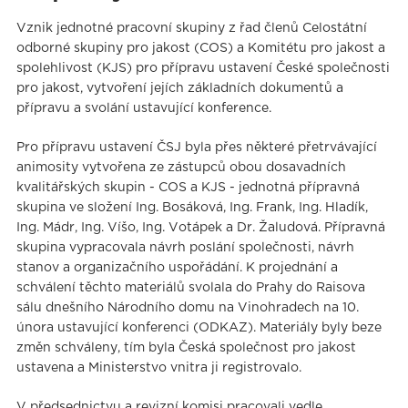
Vznik jednotné pracovní skupiny z řad členů Celostátní
odborné skupiny pro jakost (COS) a Komitétu pro jakost a
spolehlivost (KJS) pro přípravu ustavení České společnosti
pro jakost, vytvoření jejích základních dokumentů a
přípravu a svolání ustavující konference.
Pro přípravu ustavení ČSJ byla přes některé přetrvávající
animosity vytvořena ze zástupců obou dosavadních
kvalitářských skupin - COS a KJS - jednotná přípravná
skupina ve složení Ing. Bosáková, Ing. Frank, Ing. Hladík,
Ing. Mádr, Ing. Víšo, Ing. Votápek a Dr. Žaludová. Přípravná
skupina vypracovala návrh poslání společnosti, návrh
stanov a organizačního uspořádání. K projednání a
schválení těchto materiálů svolala do Prahy do Raisova
sálu dnešního Národního domu na Vinohradech na 10.
února ustavující konferenci (ODKAZ). Materiály byly beze
změn schváleny, tím byla Česká společnost pro jakost
ustavena a Ministerstvo vnitra ji registrovalo.
V předsednictvu a revizní komisi pracovali vedle