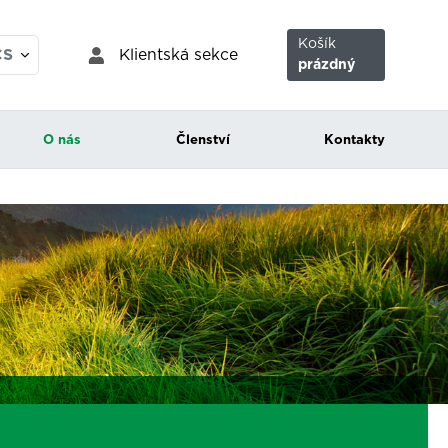
Košík
Klientská sekce
CS
prázdný
EN
O nás
Členství
Kontakty