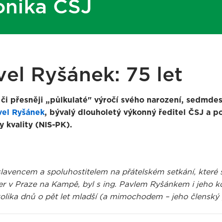
onika ČSJ
vel Ryšánek: 75 let
 či přesněji „půlkulaté" výročí svého narození, sedmdesá
vel Ryšánek
, bývalý dlouholetý výkonný ředitel ČSJ a p
 kvality (NIS-PK).
lavencem a spoluhostitelem na přátelském setkání, které 
r v Praze na Kampě, byl s ing. Pavlem Ryšánkem i jeho kole
olika dnů o pět let mladší (a mimochodem – jeho člensk