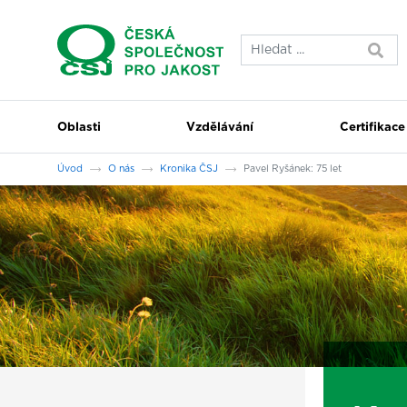
Přeskočit na hlavní obsah
Oblasti
Vzdělávání
Certifikace
Jsi tady:
Úvod
O nás
Kronika ČSJ
Pavel Ryšánek: 75 let