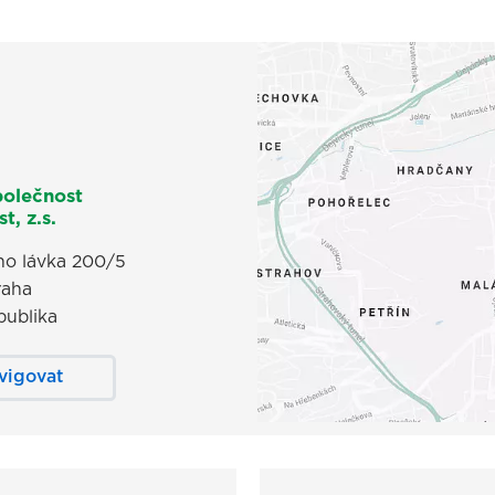
polečnost
t, z.s.
o lávka 200/5
raha
publika
vigovat