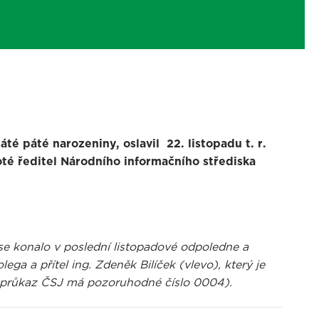
té páté narozeniny, oslavil 22. listopadu t. r.
oté ředitel Národního informačního střediska
se konalo v poslední listopadové odpoledne a
ga a přítel ing. Zdeněk Bilíček (vlevo), který je
ý průkaz ČSJ má pozoruhodné číslo 0004).