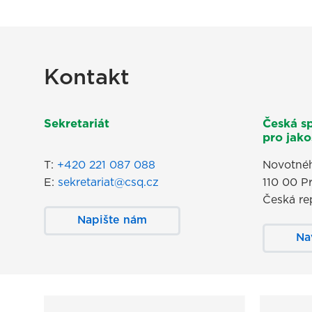
Kontakt
Sekretariát
Česká s
pro jakos
T:
+420 221 087 088
Novotnéh
E:
sekretariat@csq.cz
110 00 P
Česká re
Napište nám
Na