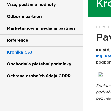
Kr
Vize, poslání a hodnoty
Odborní partneři
1. 1. 2011
Marketingoví a mediální partneři
Pa
Reference
Kulaté,
Kronika ČSJ
Ing. Pa
podpory
Obchodní a platební podmínky
Ochrana osobních údajů GDPR
Spoluos
podveče
bez něk