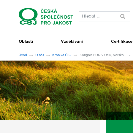
Přeskočit na hlavní obsah
Oblasti
Vzdělávání
Certifikace
Jsi tady:
Úvod
O nás
Kronika ČSJ
Kongres EOQ v Oslu, Norsko – 12.-