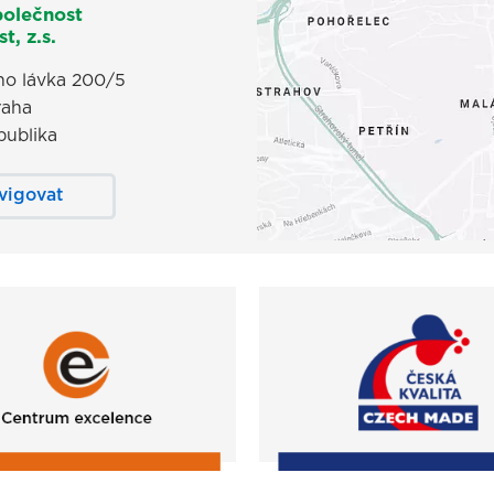
polečnost
t, z.s.
o lávka 200/5
raha
publika
vigovat