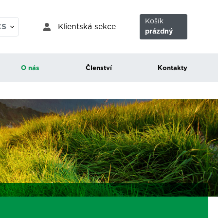
Košík
Klientská sekce
CS
prázdný
EN
O nás
Členství
Kontakty