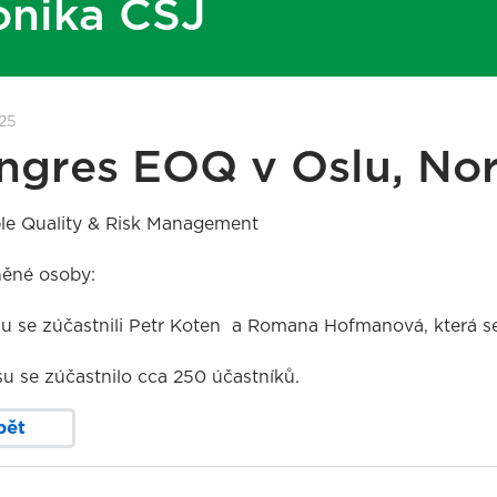
onika ČSJ
025
ngres EOQ v Oslu, Nors
ble Quality & Risk Management
ěné osoby:
u se zúčastnili Petr Koten a Romana Hofmanová, která se
u se zúčastnilo cca 250 účastníků.
pět