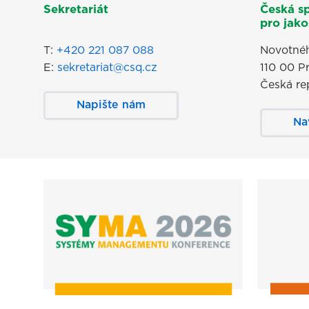
Sekretariát
Česká s
pro jakos
T:
+420 221 087 088
Novotnéh
E:
sekretariat@csq.cz
110 00 P
Česká re
Napište nám
Na