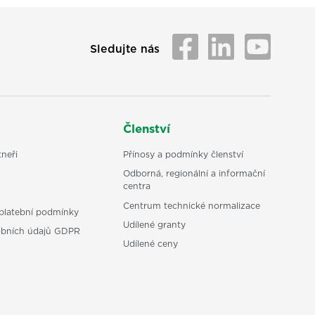
Sledujte nás
Členství
neři
Přínosy a podmínky členství
Odborná, regionální a informační
centra
Centrum technické normalizace
platební podmínky
Udílené granty
obních údajů GDPR
Udílené ceny