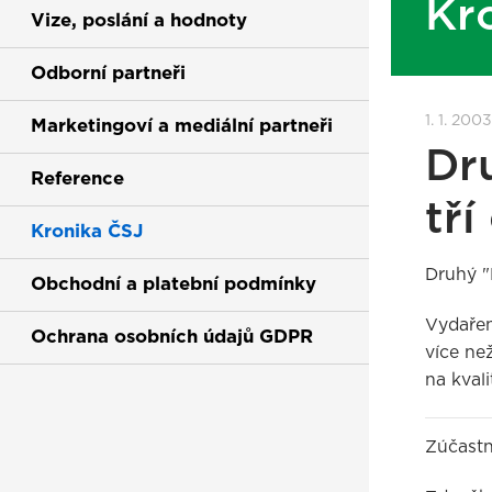
Kr
Vize, poslání a hodnoty
Odborní partneři
1. 1. 2003
Marketingoví a mediální partneři
Dr
Reference
tří
Kronika ČSJ
Druhý "
Obchodní a platební podmínky
Vydařen
Ochrana osobních údajů GDPR
více ne
na kvali
Zúčastn