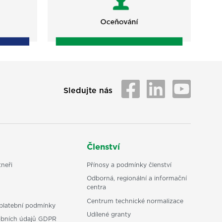
Sledujte nás
Členství
neři
Přínosy a podmínky členství
Odborná, regionální a informační
centra
Centrum technické normalizace
platební podmínky
Udílené granty
obních údajů GDPR