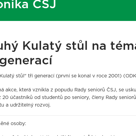
onika ČSJ
uhý Kulatý stůl na tém
 generací
Kulatý stůl" tří generací (první se konal v roce 2001) (OD
á akce, která vznikla z popudu Rady seniorů ČSJ, se usku
ž 20 účastníků od studentů po seniory, členy Rady senior
tu a udržitelný rozvoj.
ěné osoby: