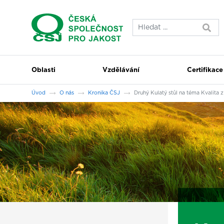
Přeskočit na hlavní obsah
Oblasti
Vzdělávání
Certifikace
Jsi tady:
Úvod
O nás
Kronika ČSJ
Druhý Kulatý stůl na téma Kvalita z