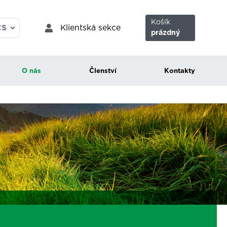
Košík
Klientská sekce
CS
prázdný
EN
O nás
Členství
Kontakty