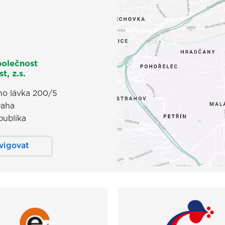
polečnost
t, z.s.
o lávka 200/5
raha
publika
vigovat