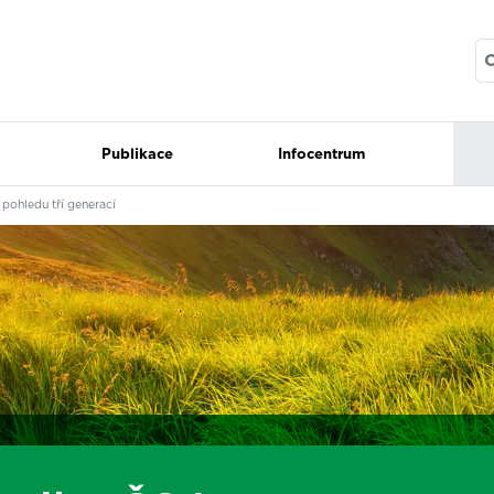
Publikace
Infocentrum
 pohledu tří generací