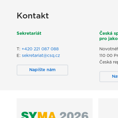
Kontakt
Sekretariát
Česká s
pro jakos
T:
+420 221 087 088
Novotnéh
E:
sekretariat@csq.cz
110 00 P
Česká re
Napište nám
Na