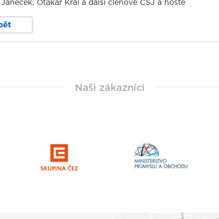
Janeček, Otakar Král a další členové ČSJ a hosté
pět
Naši zákazníci