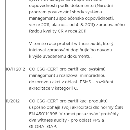
odpovědnosti podle dokumentu (Národní
program posuzování shody systému
managementu společenské odpovědnosti,
verze 2011, platnost od 4. 8. 2011) zpracovaného
Radou kvality ČR v roce 2011.
V tomto roce proběhl witness audit, který
inicioval zpracování doplňujícího návodu
k výše uvedenému dokumentu.
10/11 2012
CO CSQ-CERT pro certifikaci systémů
managementu realizoval mimořádnou
dozorovou akci v oblasti FSMS – rozšíření
akreditace v kategorii C.
11/2012
CO CSQ-CERT pro certifikaci produktů
úspěšně obhájil svoji akreditaci dle normy ČSN
EN 45011:1998. V rámci posuzování proběhly
dva witness audity - pro oblast PPS a
GLOBALGAP.