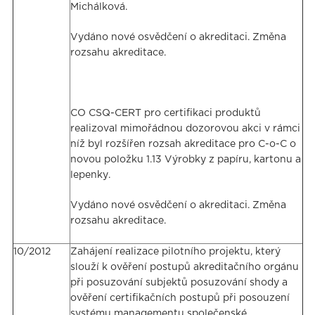
Michálková.
Vydáno nové osvědčení o akreditaci. Změna
rozsahu akreditace.
CO CSQ-CERT pro certifikaci produktů
realizoval mimořádnou dozorovou akci v rámci
níž byl rozšířen rozsah akreditace pro C-o-C o
novou položku 1.13 Výrobky z papíru, kartonu a
lepenky.
Vydáno nové osvědčení o akreditaci. Změna
rozsahu akreditace.
10/2012
Zahájení realizace pilotního projektu, který
slouží k ověření postupů akreditačního orgánu
při posuzování subjektů posuzování shody a
ověření certifikačních postupů při posouzení
systému managementu společenské