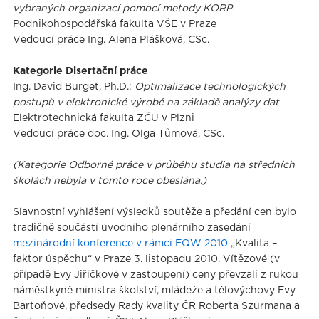
vybraných organizací pomocí metody KORP
Podnikohospodářská fakulta VŠE v Praze
Vedoucí práce Ing. Alena Plášková, CSc.
Kategorie Disertační práce
Ing. David Burget, Ph.D.:
Optimalizace technologických
postupů v elektronické výrobě na základě analýzy dat
Elektrotechnická fakulta ZČU v Plzni
Vedoucí práce doc. Ing. Olga Tůmová, CSc.
(Kategorie Odborné práce v průběhu studia na středních
školách nebyla v tomto roce obeslána.)
Slavnostní vyhlášení výsledků soutěže a předání cen bylo
tradičně součástí úvodního plenárního zasedání
mezinárodní konference v rámci EQW 2010
„Kvalita –
faktor úspěchu“ v Praze 3. listopadu 2010. Vítězové (v
případě Evy Jiříčkové v zastoupení) ceny převzali z rukou
náměstkyně ministra školství, mládeže a tělovýchovy Evy
Bartoňové, předsedy Rady kvality ČR Roberta Szurmana a