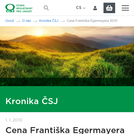
Přeskočit na hlavní obsah
CS
EN
Jsi tady:
Úvod
O nás
Kronika ČSJ
Cena Františka Egermayera 2010
Kronika ČSJ
1. 1. 2010
Cena Františka Egermayera