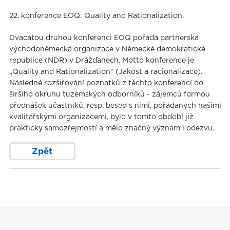
22. konference EOQ: Quality and Rationalization.
Dvacátou druhou konferenci EOQ pořádá partnerská
východoněmecká organizace v Německé demokratické
republice (NDR) v Drážďanech. Motto konference je
„Quality and Rationalization“ (Jakost a racionalizace).
Následné rozšiřování poznatků z těchto konferencí do
širšího okruhu tuzemských odborníků - zájemců formou
přednášek účastníků, resp. besed s nimi, pořádaných našimi
kvalitářskými organizacemi, bylo v tomto období již
prakticky samozřejmostí a mělo značný význam i odezvu.
Zpět