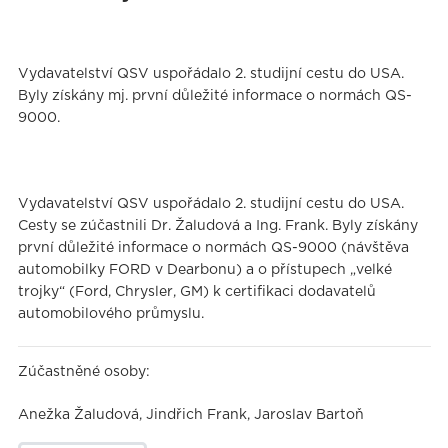
Vydavatelství QSV uspořádalo 2. studijní cestu do USA.
Byly získány mj. první důležité informace o normách QS-
9000.
Vydavatelství QSV uspořádalo 2. studijní cestu do USA.
Cesty se zúčastnili Dr. Žaludová a Ing. Frank. Byly získány
první důležité informace o normách QS-9000 (návštěva
automobilky FORD v Dearbonu) a o přístupech „velké
trojky“ (Ford, Chrysler, GM) k certifikaci dodavatelů
automobilového průmyslu.
Zúčastněné osoby:
Anežka Žaludová, Jindřich Frank, Jaroslav Bartoň