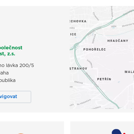
polečnost
t, z.s.
o lávka 200/5
raha
publika
vigovat