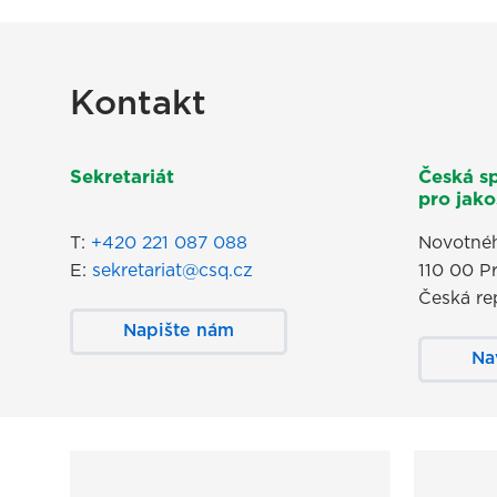
Kontakt
Sekretariát
Česká s
pro jakos
T:
+420 221 087 088
Novotnéh
E:
sekretariat@csq.cz
110 00 P
Česká re
Napište nám
Na