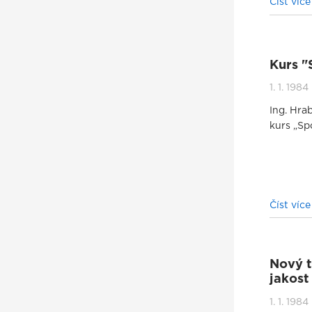
Číst víc
Kurs "
1. 1. 1984
Ing. Hrab
kurs „Sp
Číst víc
Nový t
jakost
1. 1. 1984