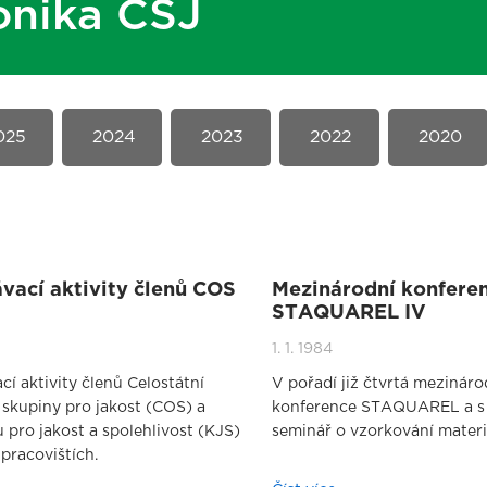
onika ČSJ
025
2024
2023
2022
2020
vací aktivity členů COS
Mezinárodní konfere
STAQUAREL IV
1. 1. 1984
cí aktivity členů Celostátní
V pořadí již čtvrtá mezináro
skupiny pro jakost (COS) a
konference STAQUAREL a s 
 pro jakost a spolehlivost (KJS)
seminář o vzorkování materi
 pracovištích.