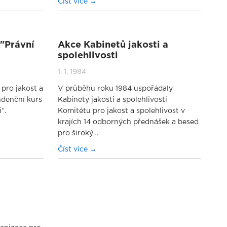
Číst více
"Právní
Akce Kabinetů jakosti a
spolehlivosti
1. 1. 1984
pro jakost a
V průběhu roku 1984 uspořádaly
ndenční kurs
Kabinety jakosti a spolehlivosti
“.
Komitétu pro jakost a spolehlivost v
krajích 14 odborných přednášek a besed
pro široký…
Číst více