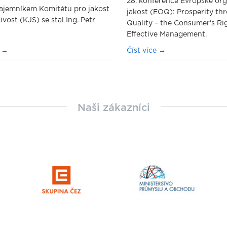
28. konference Evropské or
ajemníkem Komitétu pro jakost
jakost (EOQ): Prosperity th
ivost (KJS) se stal Ing. Petr
Quality – the Consumer's Ri
Effective Management.
e
Číst více
Naši zákazníci