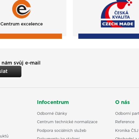
 nám svůj e-mail
lat
Infocentrum
O nás
Odborné články
Odborní part
Centrum technické normalizace
Reference
Podpora sociálních služeb
Kronika ČSJ
uktů
Dokumenty ke stažení
Obchodní a 