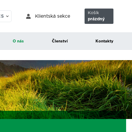
Košík
Klientská sekce
CS
prázdný
EN
O nás
Členství
Kontakty