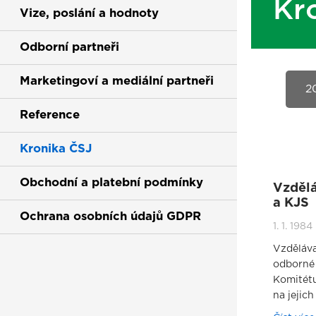
Kr
Vize, poslání a hodnoty
Odborní partneři
Marketingoví a mediální partneři
2
Reference
Kronika ČSJ
(current)
Obchodní a platební podmínky
Vzdělá
a KJS
Ochrana osobních údajů GDPR
1. 1. 1984
Vzděláva
odborné 
Komitétu
na jejich