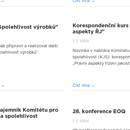
e
Číst více
Korespondenční kurs 
Spolehlivost výrobků"
aspekty ŘJ"
1. 1. 1984
ák připravil a realizoval další
Novinka v nabídce Komitétu 
olehlivost výrobků“.
spolehlivost (KJS): korespo
„Právní aspekty řízení jakosti
e
Číst více
ajemník Komitétu pro
28. konference EOQ
 a spolehlivost
1. 1. 1984