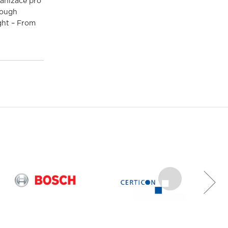
ganizace pro
rough
ght – From