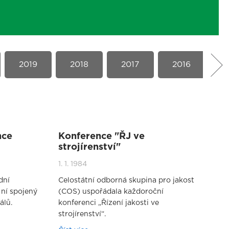
2019
2018
2017
2016
2
nce
Konference "ŘJ ve
strojírenství"
1. 1. 1984
dní
Celostátní odborná skupina pro jakost
ní spojený
(COS) uspořádala každoroční
álů.
konferenci „Řízení jakosti ve
strojírenství“.