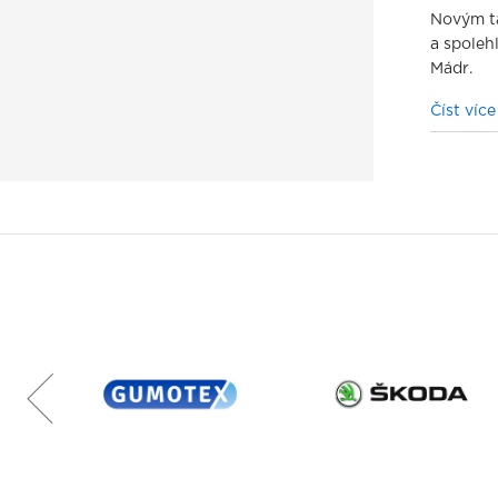
Novým t
a spolehl
Mádr.
Číst víc