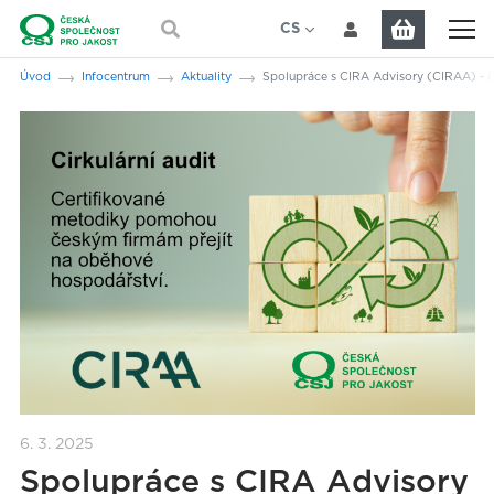
Přeskočit na hlavní obsah
CS
EN
Jsi tady:
Úvod
Infocentrum
Aktuality
Spolupráce s CIRA Advisory (CIRAA) - Ci
6. 3. 2025
Spolupráce s CIRA Advisory