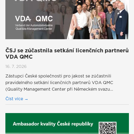
ČSJ se zúčastnila setkání licenčních partnerů
VDA QMC
16. 7. 2026
Zástupci České společnosti pro jakost se zúčastnili
pravidelného setkání licenčních partnerů VDA QMC
(Quality Management Center při Německém svazu…
Číst více