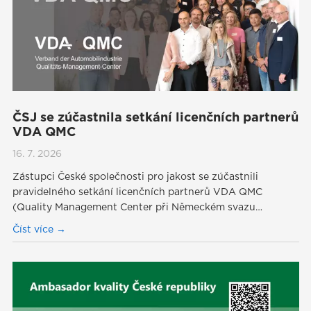
ČSJ se zúčastnila setkání licenčních partnerů
VDA QMC
16. 7. 2026
Zástupci České společnosti pro jakost se zúčastnili
pravidelného setkání licenčních partnerů VDA QMC
(Quality Management Center při Německém svazu…
Číst více