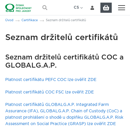
Přeskočit na hlavní obsah
CS
EN
Jsi tady:
Úvod
Certifikace
Seznam držitelů certifikátů
Seznam držitelů certifikátů
Seznam držitelů certifikátů COC a
GLOBALG.A.P.
Platnost certifikátu PEFC COC lze ověřit ZDE
Platnost certifikátů COC FSC lze ověřit ZDE
Platnost certifikátů GLOBALG.A.P. Integrated Farm
Assurance (IFA), GLOBALG.A.P. Chain of Custody (CoC) a
platnost prohlášení o shodě u doplňku GLOBALG.A.P. Risk
Assessment on Social Practice (GRASP) lze ověřit ZDE