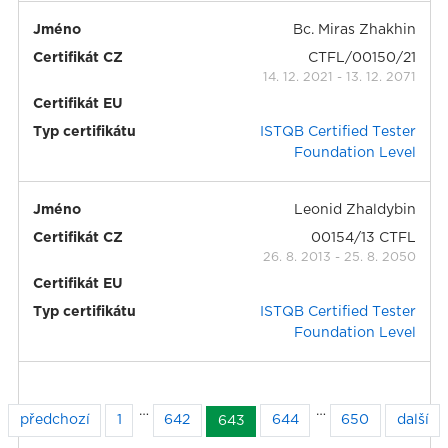
Jméno
Bc. Miras Zhakhin
Certifikát CZ
CTFL/00150/21
14. 12. 2021
-
13. 12. 2071
Certifikát EU
Typ certifikátu
ISTQB Certified Tester
Foundation Level
Jméno
Leonid Zhaldybin
Certifikát CZ
00154/13 CTFL
26. 8. 2013
-
25. 8. 2050
Certifikát EU
Typ certifikátu
ISTQB Certified Tester
Foundation Level
…
…
předchozí
1
642
644
650
další
643