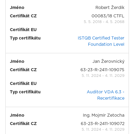
Jméno
Robert Žerdík
Certifikát CZ
00083/18 CTFL
5. 5. 2018
-
4. 5. 2068
Certifikát EU
Typ certifikátu
ISTQB Certified Tester
Foundation Level
Jméno
Jan Žerovnický
Certifikát CZ
63-23-R-2411-109075
5. 11. 2024
-
4. 11. 2029
Certifikát EU
Typ certifikátu
Auditor VDA 6.3 -
Recertifikace
Jméno
Ing. Mojmír Zetocha
Certifikát CZ
63-23-R-2411-109072
5. 11. 2024
-
4. 11. 2029