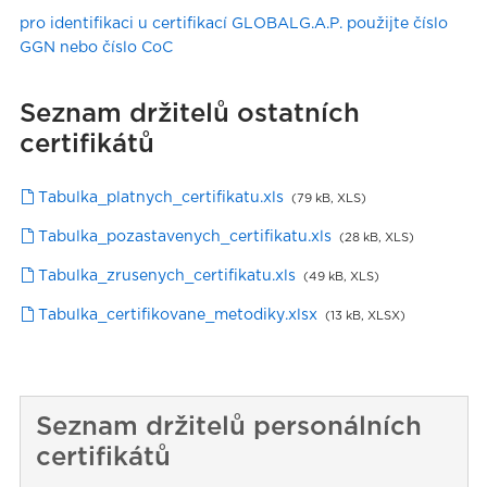
pro identifikaci u certifikací GLOBALG.A.P. použijte číslo
GGN nebo číslo CoC
Seznam držitelů ostatních
certifikátů
Tabulka_platnych_certifikatu.xls
79 kB
,
XLS
Tabulka_pozastavenych_certifikatu.xls
28 kB
,
XLS
Tabulka_zrusenych_certifikatu.xls
49 kB
,
XLS
Tabulka_certifikovane_metodiky.xlsx
13 kB
,
XLSX
Seznam držitelů personálních
certifikátů