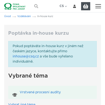
Přeskočit na hlavní obsah
CS
EN
Jsi tady:
Úvod
Vzdělávání
In-house kurz
Poptávka in-house kurzu
Pokud poptáváte in-house kurz v jiném než
českém jazyce, kontaktujte přímo
inhouse@csq.cz
a vše bude vyřešeno
individuálně.
Vybrané téma
Vrstvené procesní audity
Vybrat jiné téma...